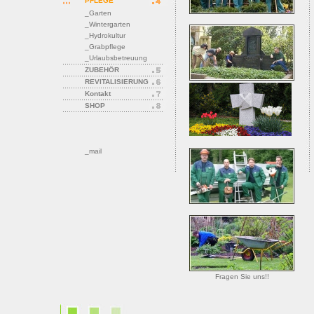
PFLEGE
_Garten
_Wintergarten
_Hydrokultur
_Grabpflege
_Urlaubsbetreuung
ZUBEHÖR
REVITALISIERUNG
Kontakt
SHOP
_mail
Fragen Sie uns!!