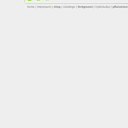
home
|
impressum
|
shop
|
nützlinge
|
fertigrasen
|
hydrokultur
|
pflanzense